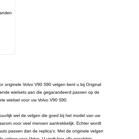
banden
 originele Volvo V90 S90 velgen bent u bij Original
illende wielsets aan die gegarandeerd passen op de
te wielset voor uw Volvo V90 S90.
rlijk wel de velgen die goed bij het model van uw
aarom voor veel mensen aantrekkelijk. Echter wordt
 auto passen dan de replica’s. Met de originele velgen
 velgen voor Volvo. U vindt hier alle geschikte