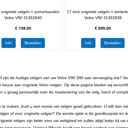
h originele velgen + zomerbanden
17 inch originele velgen + winter
Volvo V90 31362840
Volvo V90 31362838
€
749.00
€
699.00
 zijn de huidige velgen van uw Volvo V90 S90 aan vervanging toe? Voor
me keuze aan originele Volvo velgen. Op deze pagina bieden wij versch
 u graag persoonlijk over de maatvoering van de velg, band of comple
 maken, kunt u een mooie set velgen goed gebruiken. U wilt dan natuu
lgen of voor originele velgen? De eerste optie is de goedkoopste en d
inele velgen zijn beter voor uw veiligheid en zullen altijd beter bij uw
 ze lang meegaan. Original Wheels heeft een breed aanbod aan originele