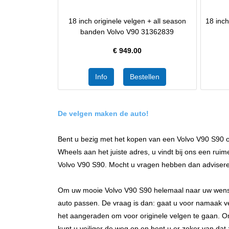
18 inch originele velgen + all season
18 inc
banden Volvo V90 31362839
€
949.00
De velgen maken de auto!
Bent u bezig met het kopen van een Volvo V90 S90 of
Wheels aan het juiste adres, u vindt bij ons een rui
Volvo V90 S90. Mocht u vragen hebben dan adviseren
Om uw mooie Volvo V90 S90 helemaal naar uw wens te
auto passen. De vraag is dan: gaat u voor namaak ve
het aangeraden om voor originele velgen te gaan. Orig
kunt u veiliger de weg op en bent u er zeker van dat