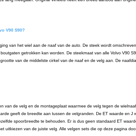
vo V90 S90
?
iging van het wiel aan de naaf van de auto. De steek wordt omschreven 
e boutgaten getrokken kan worden. De steekmaat van alle Volvo V90 S9
grootte van de middelste cirkel van de naaf en de velg aan. De naafd
en van de velg en de montageplaat waarmee de velg tegen de wielnaaf
arde geeft de breedte aan tussen de velgranden. De ET waarde en J w
zelfde spoorbreedte te behouden. Er is dus geen standaard ET waarde 
j het uitkiezen van de juiste velg. Alle velgen sets die op deze pagin