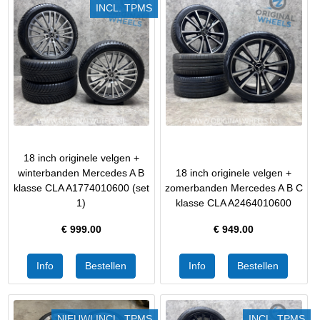
INCL. TPMS
18 inch originele velgen +
winterbanden Mercedes A B
18 inch originele velgen +
klasse CLA A1774010600 (set
zomerbanden Mercedes A B C
1)
klasse CLA A2464010600
€
999.00
€
949.00
NIEUW! INCL. TPMS
INCL. TPMS