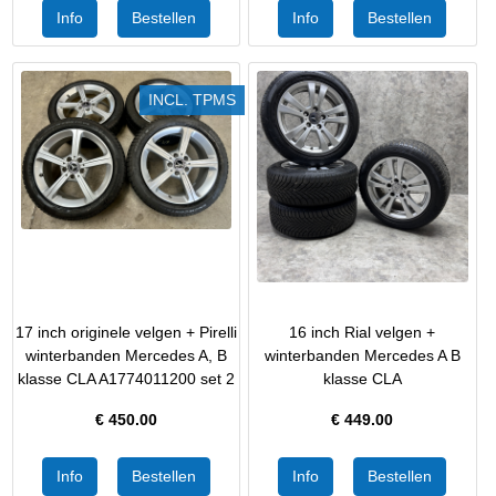
INCL. TPMS
17 inch originele velgen + Pirelli
16 inch Rial velgen +
winterbanden Mercedes A, B
winterbanden Mercedes A B
klasse CLA A1774011200 set 2
klasse CLA
€
450.00
€
449.00