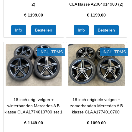
2)
CLA klasse A2064014900 (2)
€
1199.00
€
1199.00
INCL. TPMS
INCL. TPMS
18 inch orig. velgen +
18 inch originele velgen +
winterbanden Mercedes A B
zomerbanden Mercedes A B
klasse CLA A1774010700 set 1
klasse CLA A1774010700
€
1149.00
€
1099.00