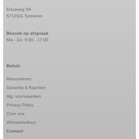
Ericaweg 9A
5712GG Someren
Bezoek op afspraak
Ma - Za: 9:00 - 17:00
Beleid
Retourneren
Garantie & Klachten
Alg. voorwaarden
Privacy Policy
Over ons
Webwinkelkeur
Contact