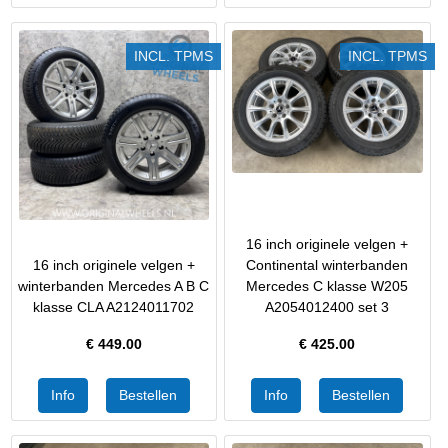
INCL. TPMS
INCL. TPMS
16 inch originele velgen +
16 inch originele velgen +
Continental winterbanden
winterbanden Mercedes A B C
Mercedes C klasse W205
klasse CLA A2124011702
A2054012400 set 3
€
449.00
€
425.00