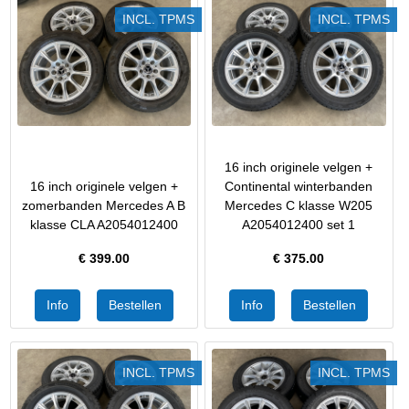
INCL. TPMS
INCL. TPMS
16 inch originele velgen +
16 inch originele velgen +
Continental winterbanden
zomerbanden Mercedes A B
Mercedes C klasse W205
klasse CLA A2054012400
A2054012400 set 1
€
399.00
€
375.00
INCL. TPMS
INCL. TPMS