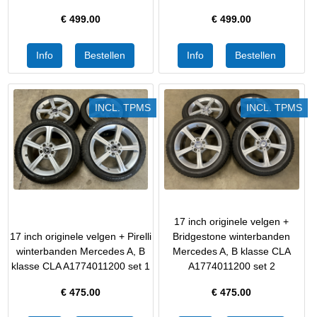
€
499.00
€
499.00
INCL. TPMS
INCL. TPMS
17 inch originele velgen +
17 inch originele velgen + Pirelli
Bridgestone winterbanden
winterbanden Mercedes A, B
Mercedes A, B klasse CLA
klasse CLA A1774011200 set 1
A1774011200 set 2
€
475.00
€
475.00