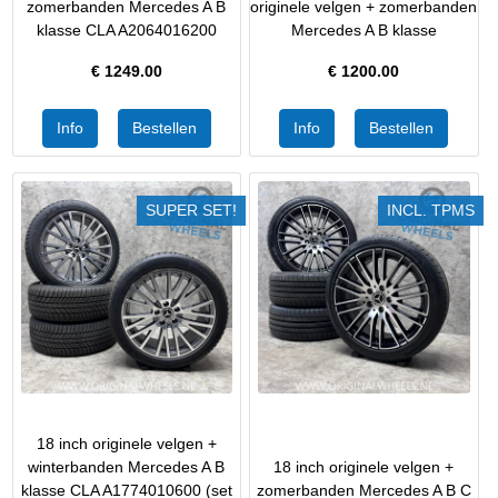
zomerbanden Mercedes A B
originele velgen + zomerbanden
klasse CLA A2064016200
Mercedes A B klasse
€
1249.00
€
1200.00
SUPER SET!
INCL. TPMS
18 inch originele velgen +
winterbanden Mercedes A B
18 inch originele velgen +
klasse CLA A1774010600 (set
zomerbanden Mercedes A B C