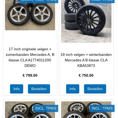
17 inch originele velgen +
zomerbanden Mercedes A, B
18 inch velgen + winterbanden
klasse CLA A1774011200
Mercedes A B klasse CLA
DEMO
KBA53873
€
799.00
€
750.00
INCL. TPMS
INCL. TPMS