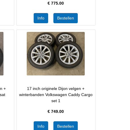
€
775.00
en +
17 inch originele Dijon velgen +
sat
winterbanden Volkswagen Caddy Cargo
set 1
€
749.00