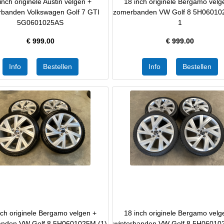
inch originele Austin velgen +
18 inch originele Bergamo velg
banden Volkswagen Golf 7 GTI
zomerbanden VW Golf 8 5H06010
5G0601025AS
1
€
999.00
€
999.00
nch originele Bergamo velgen +
18 inch originele Bergamo velg
anden VW Golf 8 5H0601025M (1)
winterbanden VW Golf 8 5H06010