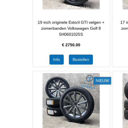
19 inch originele Estoril GTI velgen +
17 i
zomerbanden Volkswagen Golf 8
zom
5H0601025S
€
2750.00
NIEUW