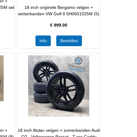
en +
25M set
18 inch originele Bergamo velgen +
winterbanden VW Golf 8 5H0601025M (5)
€
999.00
en +
18 inch Alutec velgen + zomerbanden Audi
25M (9)
Q2 - Volkswagen Passat - T-roc Caddy