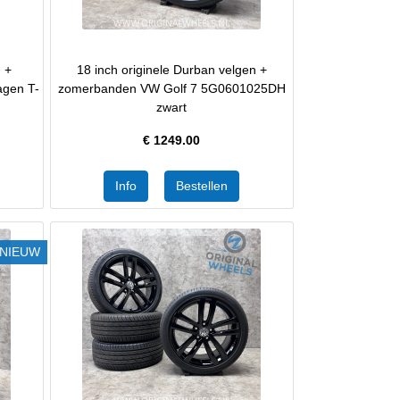
n +
18 inch originele Durban velgen +
agen T-
zomerbanden VW Golf 7 5G0601025DH
zwart
€
1249.00
NIEUW