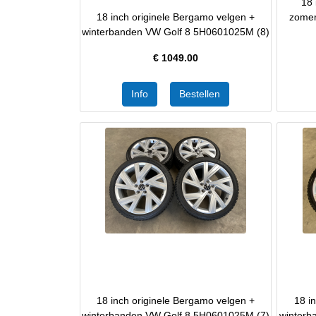
18 
18 inch originele Bergamo velgen +
zomer
winterbanden VW Golf 8 5H0601025M (8)
€
1049.00
18 inch originele Bergamo velgen +
18 i
winterbanden VW Golf 8 5H0601025M (7)
winterb