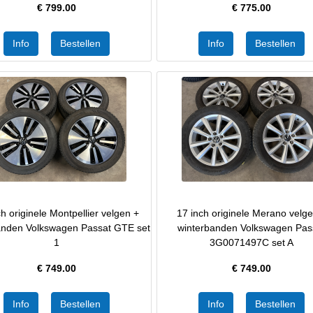
€
799.00
€
775.00
h originele Montpellier velgen +
17 inch originele Merano velg
anden Volkswagen Passat GTE set
winterbanden Volkswagen Pas
1
3G0071497C set A
€
749.00
€
749.00