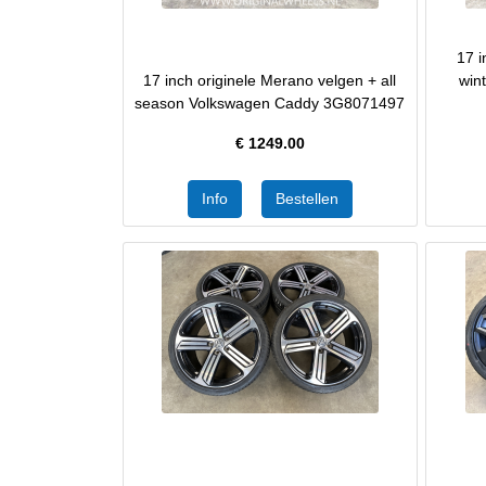
17 i
17 inch originele Merano velgen + all
win
season Volkswagen Caddy 3G8071497
€
1249.00