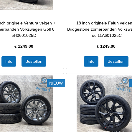
nch originele Ventura velgen +
18 inch originele Falun velge
erbanden Volkswagen Golf 8
Bridgestone zomerbanden Volksw
5H0601025D
roc 11A601025C
€
1249.00
€
1249.00
NIEUW