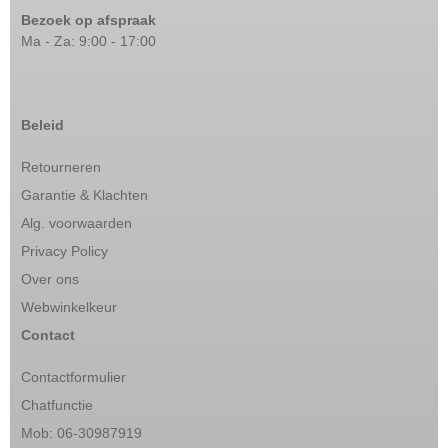
Bezoek op afspraak
Ma - Za: 9:00 - 17:00
Beleid
Retourneren
Garantie & Klachten
Alg. voorwaarden
Privacy Policy
Over ons
Webwinkelkeur
Contact
Contactformulier
Chatfunctie
Mob: 06-30987919