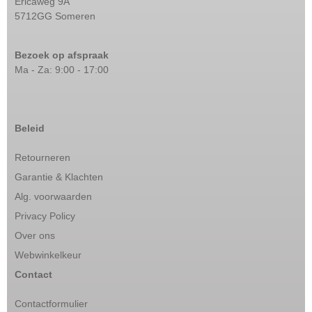
Ericaweg 9A
5712GG Someren
Bezoek op afspraak
Ma - Za: 9:00 - 17:00
Beleid
Retourneren
Garantie & Klachten
Alg. voorwaarden
Privacy Policy
Over ons
Webwinkelkeur
Contact
Contactformulier