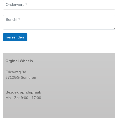
Orginal Wheels
Ericaweg 9A
5712GG Someren
Bezoek op afspraak
Ma - Za: 9:00 - 17:00