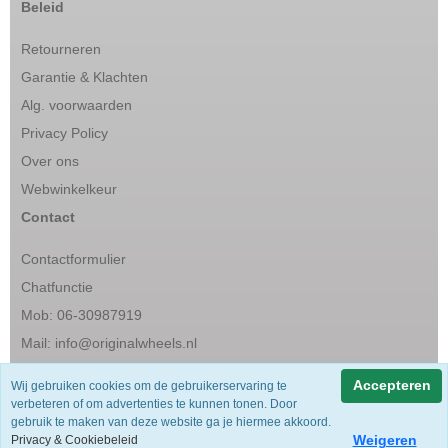
Beleid
Retourneren
Garantie & Klachten
Alg. voorwaarden
Privacy Policy
Over ons
Webwinkelkeur
Contact
Contactformulier
Chatfunctie
Mob: 06-30987919
Mail:
info@originalwheels.nl
Accepteren
Wij gebruiken cookies om de gebruikerservaring te
Snel & vertrouwd
verbeteren of om advertenties te kunnen tonen. Door
gebruik te maken van deze website ga je hiermee akkoord.
Weigeren
Privacy & Cookiebeleid