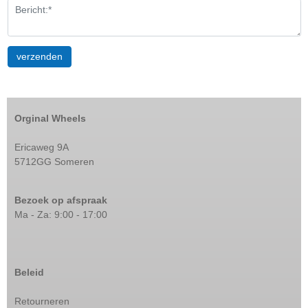
Orginal Wheels
Ericaweg 9A
5712GG Someren
Bezoek op afspraak
Ma - Za: 9:00 - 17:00
Beleid
Retourneren