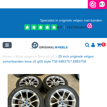
9,7
Specialist in originele velgen met banden
0
Home
>
Bmw velgen
>
Bmw x5 x6
>
20 inch originele velgen
zomerbanden bmw x5 g05 style 738 6883757 6883758