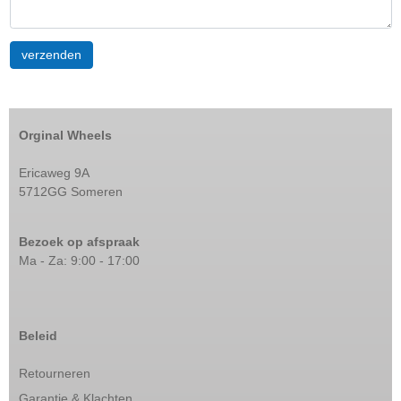
Orginal Wheels
Ericaweg 9A
5712GG Someren
Bezoek op afspraak
Ma - Za: 9:00 - 17:00
Beleid
Retourneren
Garantie & Klachten