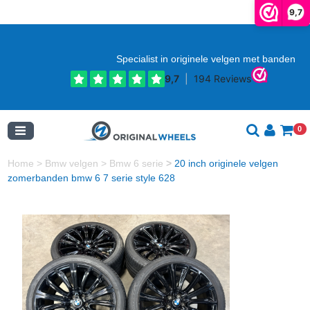
9,7
Specialist in originele velgen met banden
0
Home
>
Bmw velgen
>
Bmw 6 serie
>
20 inch originele velgen
zomerbanden bmw 6 7 serie style 628