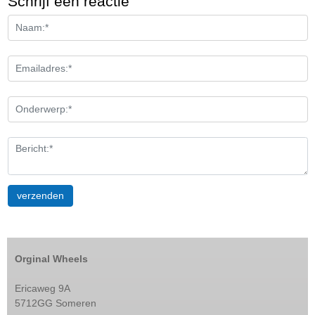
Schrijf een reactie
Orginal Wheels
Ericaweg 9A
5712GG Someren