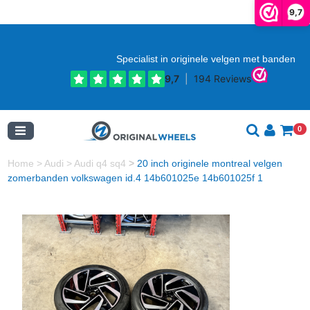
9,7
Specialist in originele velgen met banden
0
Home
>
Audi
>
Audi q4 sq4
>
20 inch originele montreal velgen
zomerbanden volkswagen id.4 14b601025e 14b601025f 1