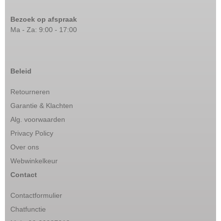
Bezoek op afspraak
Ma - Za: 9:00 - 17:00
Beleid
Retourneren
Garantie & Klachten
Alg. voorwaarden
Privacy Policy
Over ons
Webwinkelkeur
Contact
Contactformulier
Chatfunctie