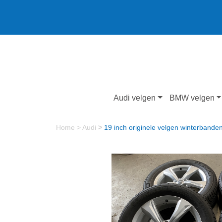
Audi velgen
BMW velgen
Home
>
Audi
>
19 inch originele velgen winterbande