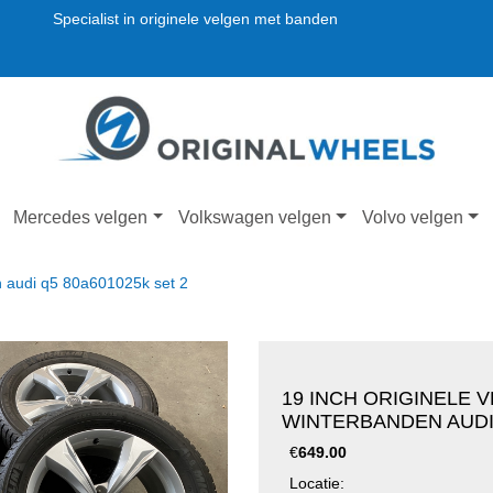
Specialist in originele velgen met banden
Mercedes velgen
Volkswagen velgen
Volvo velgen
n audi q5 80a601025k set 2
19 INCH ORIGINELE 
WINTERBANDEN AUDI 
€
649.00
Locatie: