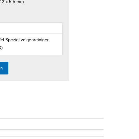
 / 2 x 5.5 mm
fel Spezial velgenreiniger
0
)