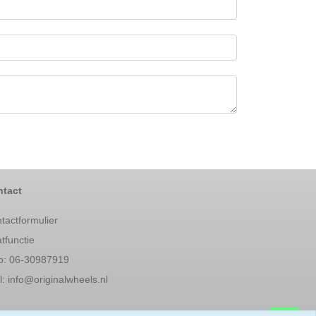
tact
tactformulier
tfunctie
: 06-30987919
l:
info@originalwheels.nl
l & vertrouwd