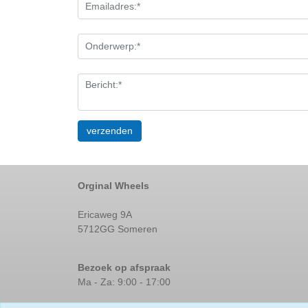
Orginal Wheels
Ericaweg 9A
5712GG Someren
Bezoek op afspraak
Ma - Za: 9:00 - 17:00