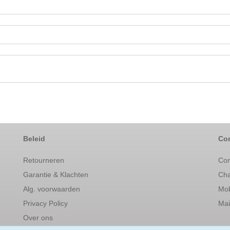
Beleid
Con
Retourneren
Con
Garantie & Klachten
Cha
Alg. voorwaarden
Mob
Privacy Policy
Mai
Over ons
Sne