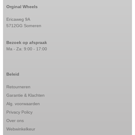
Orginal Wheels
Ericaweg 9A
5712GG Someren
Bezoek op afspraak
Ma - Za: 9:00 - 17:00
Beleid
Retourneren
Garantie & Klachten
Alg. voorwaarden
Privacy Policy
Over ons
Webwinkelkeur