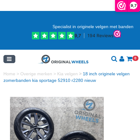
9,7
Specialist in originele velgen met banden
0
Home
>
Overige merken
>
Kia velgen
>
18 inch originele velgen
zomerbanden kia sportage 52910 r2280 nieuw