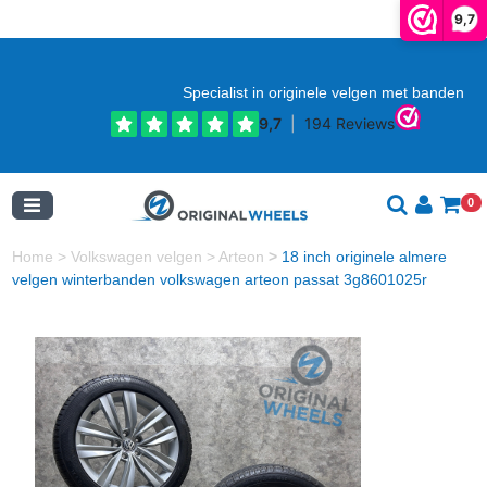
9,7
Specialist in originele velgen met banden
0
Home
>
Volkswagen velgen
>
Arteon
>
18 inch originele almere
velgen winterbanden volkswagen arteon passat 3g8601025r