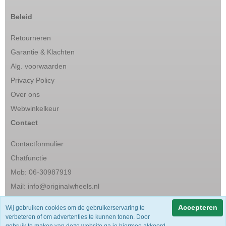
Beleid
Retourneren
Garantie & Klachten
Alg. voorwaarden
Privacy Policy
Over ons
Webwinkelkeur
Contact
Contactformulier
Chatfunctie
Mob: 06-30987919
Mail:
info@originalwheels.nl
Accepteren
Wij gebruiken cookies om de gebruikerservaring te
Snel & vertrouwd
verbeteren of om advertenties te kunnen tonen. Door