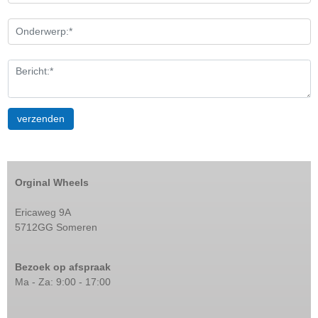
Orginal Wheels
Ericaweg 9A
5712GG Someren
Bezoek op afspraak
Ma - Za: 9:00 - 17:00