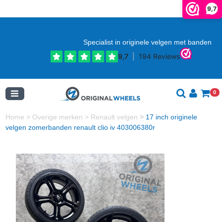
9,7
Specialist in originele velgen met banden
0
Home
>
Overige merken
>
Renault velgen
>
17 inch originele
velgen zomerbanden renault clio iv 403006380r