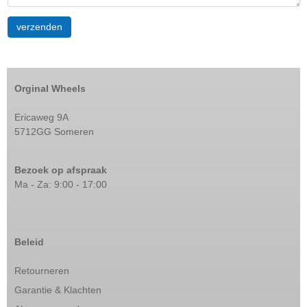
Orginal Wheels
Ericaweg 9A
5712GG Someren
Bezoek op afspraak
Ma - Za: 9:00 - 17:00
Beleid
Retourneren
Garantie & Klachten