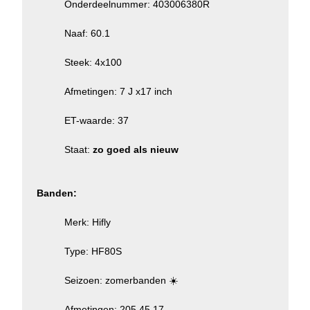
Onderdeelnummer: 403006380R
Naaf: 60.1
Steek: 4x100
Afmetingen: 7 J x17 inch
ET-waarde: 37
Staat:
zo goed als nieuw
Banden:
Merk: Hifly
Type: HF80S
Seizoen: zomerbanden ☀️
Afmetingen: 205 45 17