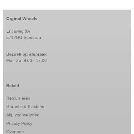
Orginal Wheels
Ericaweg 9A
5712GG Someren
Bezoek op afspraak
Ma - Za: 9:00 - 17:00
Beleid
Retourneren
Garantie & Klachten
Alg. voorwaarden
Privacy Policy
Over ons