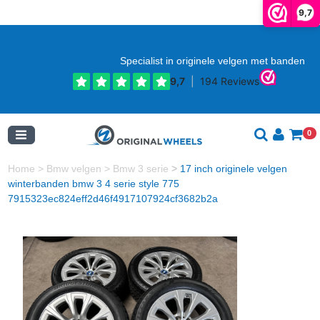
9,7
Specialist in originele velgen met banden
0
Home
>
Bmw velgen
>
Bmw 3 serie
>
17 inch originele velgen
winterbanden bmw 3 4 serie style 775
7915323ec824eff2d46f4917107924cf3682b2a