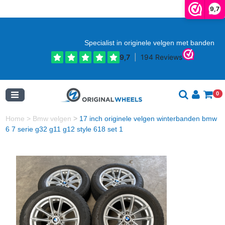
9,7
Specialist in originele velgen met banden
0
Home
>
Bmw velgen
>
17 inch originele velgen winterbanden bmw
6 7 serie g32 g11 g12 style 618 set 1