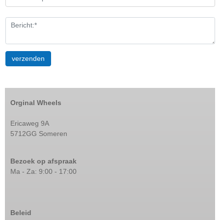
Orginal Wheels
Ericaweg 9A
5712GG Someren
Bezoek op afspraak
Ma - Za: 9:00 - 17:00
Beleid