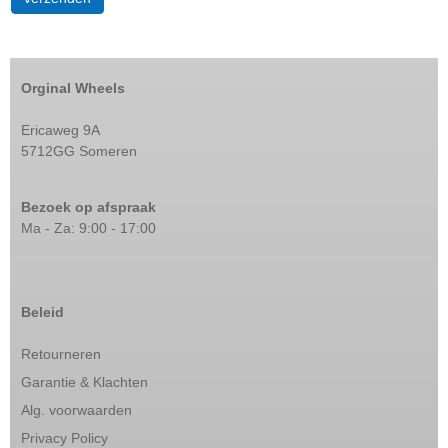
Orginal Wheels
Ericaweg 9A
5712GG Someren
Bezoek op afspraak
Ma - Za: 9:00 - 17:00
Beleid
Retourneren
Garantie & Klachten
Alg. voorwaarden
Privacy Policy