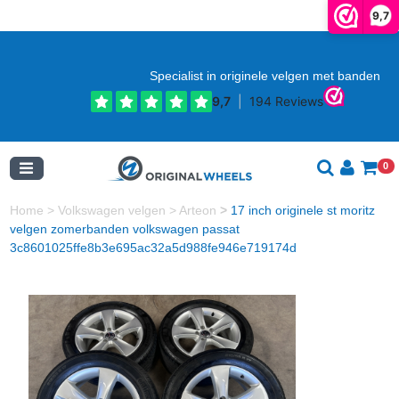
9,7
Specialist in originele velgen met banden
0
Home
>
Volkswagen velgen
>
Arteon
>
17 inch originele st moritz
velgen zomerbanden volkswagen passat
3c8601025ffe8b3e695ac32a5d988fe946e719174d