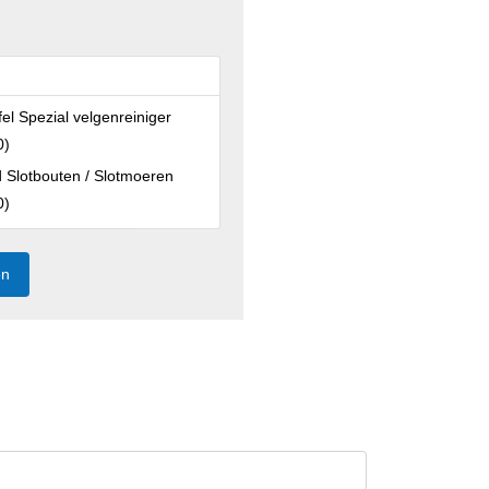
fel Spezial velgenreiniger
0
)
Slotbouten / Slotmoeren
0
)