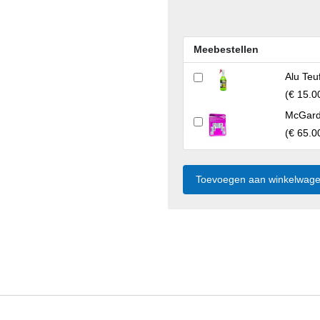
Meebestellen
Alu Teu
(
€ 15.0
McGard 
(
€ 65.0