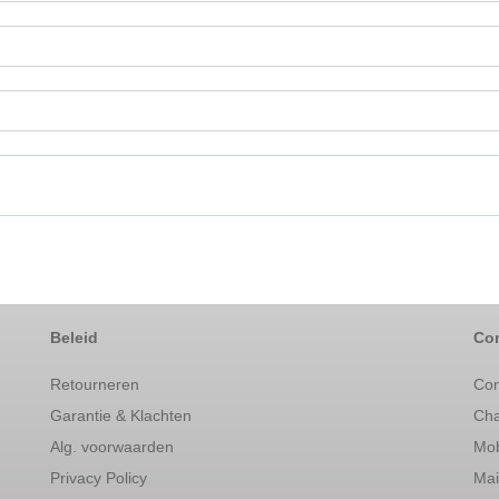
Beleid
Con
Retourneren
Con
Garantie & Klachten
Cha
Alg. voorwaarden
Mob
Privacy Policy
Mai