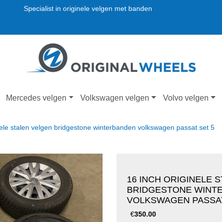
Specialist in originele velgen met banden
Mercedes velgen
Volkswagen velgen
Volvo velgen
nele stalen velgen bridgestone winterbanden volkswagen passat set 5
16 INCH ORIGINELE 
BRIDGESTONE WINT
VOLKSWAGEN PASSAT
€
350.00