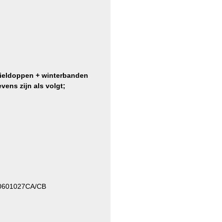
ieldoppen + winterbanden
ens zijn als volgt;
0601027CA/CB