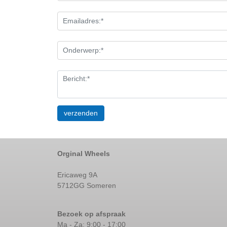
Orginal Wheels
Ericaweg 9A
5712GG Someren
Bezoek op afspraak
Ma - Za: 9:00 - 17:00