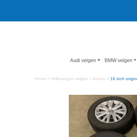
Audi velgen
BMW velgen
Home
>
Volkswagen velgen
>
Arteon
>
16 inch origi