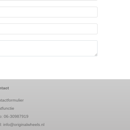
tact
tactformulier
tfunctie
: 06-30987919
l:
info@originalwheels.nl