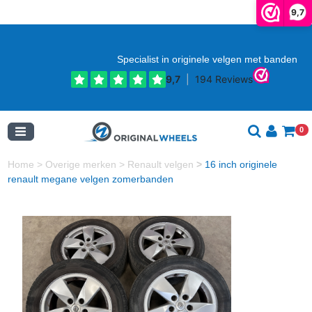
9,7
Specialist in originele velgen met banden
0
Home
>
Overige merken
>
Renault velgen
>
16 inch originele
renault megane velgen zomerbanden