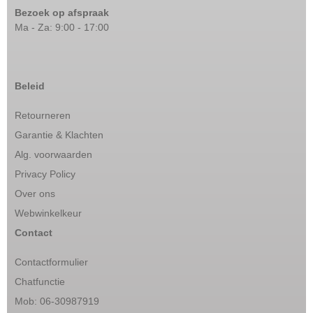
Bezoek op afspraak
Ma - Za: 9:00 - 17:00
Beleid
Retourneren
Garantie & Klachten
Alg. voorwaarden
Privacy Policy
Over ons
Webwinkelkeur
Contact
Contactformulier
Chatfunctie
Mob: 06-30987919