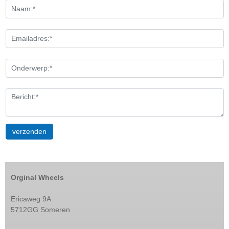
Orginal Wheels
Ericaweg 9A
5712GG Someren