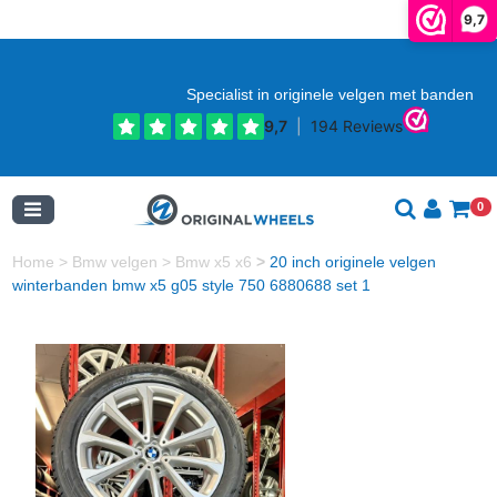
9,7
Specialist in originele velgen met banden
0
Home
>
Bmw velgen
>
Bmw x5 x6
>
20 inch originele velgen
winterbanden bmw x5 g05 style 750 6880688 set 1