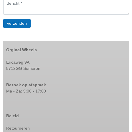
Orginal Wheels
Ericaweg 9A
5712GG Someren
Bezoek op afspraak
Ma - Za: 9:00 - 17:00
Beleid
Retourneren